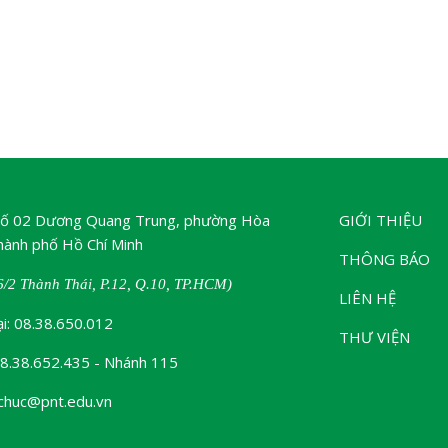
 Số 02 Dương Quang Trung, phường Hòa
GIỚI THIỆU
ành phố Hồ Chí Minh
THÔNG BÁO
6/2 Thành Thái, P.12, Q.10, TP.HCM)
LIÊN HỆ
ại: 08.38.650.012
THƯ VIỆN
08.38.652.435 - Nhánh 115
ochuc@pnt.edu.vn